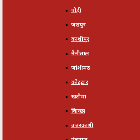
पौड़ी
जशपुर
काशीपुर
नैनीताल
जोशीमठ
कोटद्वार
खटीमा
किच्छा
उत्तरकाशी
पंतनगर