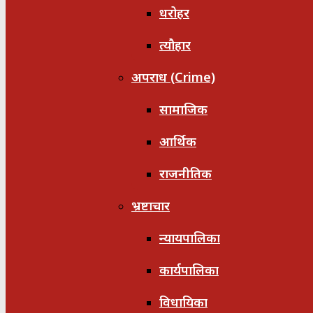
धरोहर
त्यौहार
अपराध (Crime)
सामाजिक
आर्थिक
राजनीतिक
भ्रष्टाचार
न्यायपालिका
कार्यपालिका
विधायिका