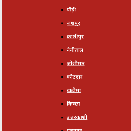
पौड़ी
जशपुर
काशीपुर
नैनीताल
जोशीमठ
कोटद्वार
खटीमा
किच्छा
उत्तरकाशी
पंतनगर