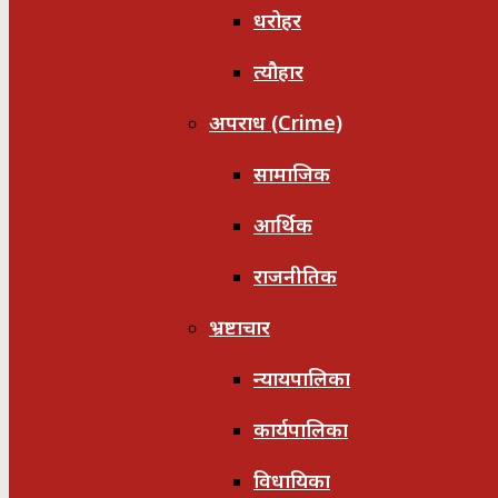
धरोहर
त्यौहार
अपराध (Crime)
सामाजिक
आर्थिक
राजनीतिक
भ्रष्टाचार
न्यायपालिका
कार्यपालिका
विधायिका