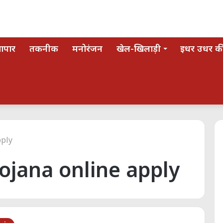
यापार
तकनीक
मनोरंजन
खेल-खिलाड़ी
इधर उधर की
pply
ojana online apply