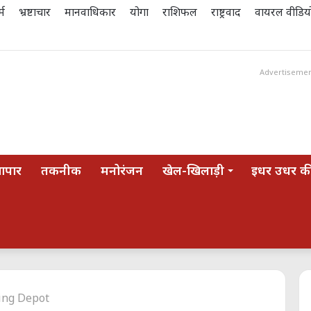
्म
भ्रष्टाचार
मानवाधिकार
योगा
राशिफल
राष्ट्रवाद
वायरल वीडिय
Advertiseme
यापार
तकनीक
मनोरंजन
खेल-खिलाड़ी
इधर उधर की
ing Depot