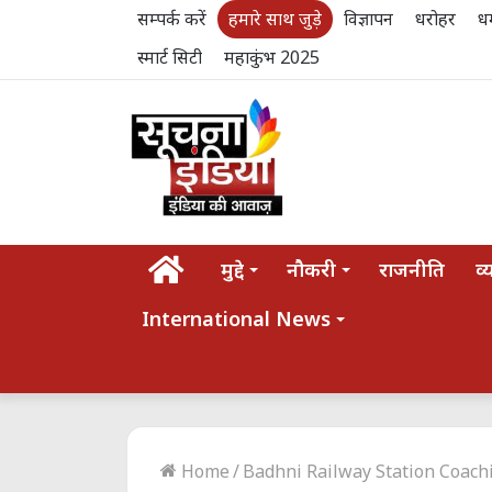
सम्पर्क करें
हमारे साथ जुड़े
विज्ञापन
धरोहर
धर
स्मार्ट सिटी
महाकुंभ 2025
होम
मुद्दे
नौकरी
राजनीति
व्
International News
Home
/
Badhni Railway Station Coach