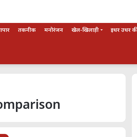
यापार
तकनीक
मनोरंजन
खेल-खिलाड़ी
इधर उधर की
Comparison