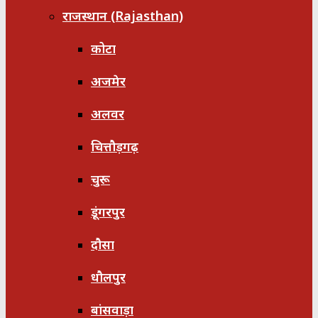
राजस्थान (Rajasthan)
कोटा
अजमेर
अलवर
चित्तौड़गढ़
चुरू
डूंगरपुर
दौसा
धौलपुर
बांसवाड़ा