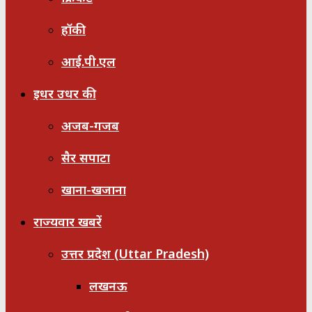
हॉकी
आई.पी.एल
इधर उधर की
अजब-गजब
सैर सपाटा
खाना-खजाना
राज्यवार खबरें
उत्तर प्रदेश (Uttar Pradesh)
लखनऊ