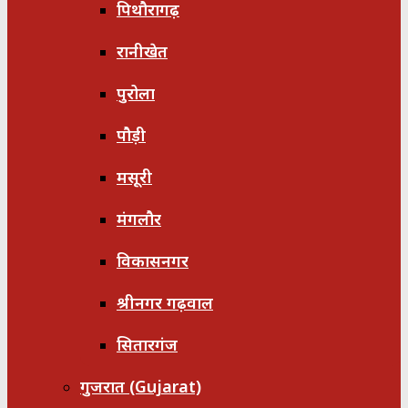
पिथौरागढ़
रानीखेत
पुरोला
पौड़ी
मसूरी
मंगलौर
विकासनगर
श्रीनगर गढ़वाल
सितारगंज
गुजरात (Gujarat)