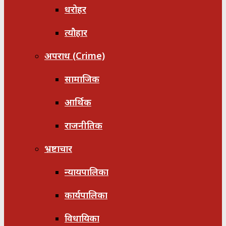
धरोहर
त्यौहार
अपराध (Crime)
सामाजिक
आर्थिक
राजनीतिक
भ्रष्टाचार
न्यायपालिका
कार्यपालिका
विधायिका