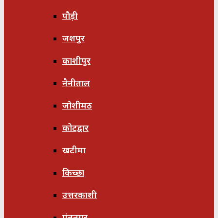
पौड़ी
जशपुर
काशीपुर
नैनीताल
जोशीमठ
कोटद्वार
खटीमा
किच्छा
उत्तरकाशी
पंतनगर