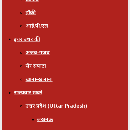
हॉकी
आई.पी.एल
इधर उधर की
अजब-गजब
सैर सपाटा
खाना-खजाना
राज्यवार खबरें
उत्तर प्रदेश (Uttar Pradesh)
लखनऊ