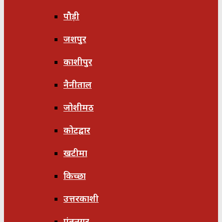
पौड़ी
जशपुर
काशीपुर
नैनीताल
जोशीमठ
कोटद्वार
खटीमा
किच्छा
उत्तरकाशी
पंतनगर