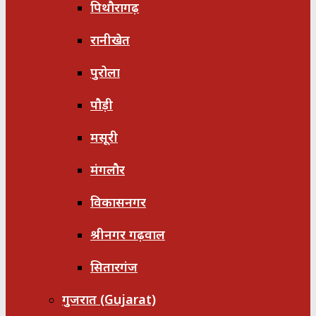
पिथौरागढ़
रानीखेत
पुरोला
पौड़ी
मसूरी
मंगलौर
विकासनगर
श्रीनगर गढ़वाल
सितारगंज
गुजरात (Gujarat)