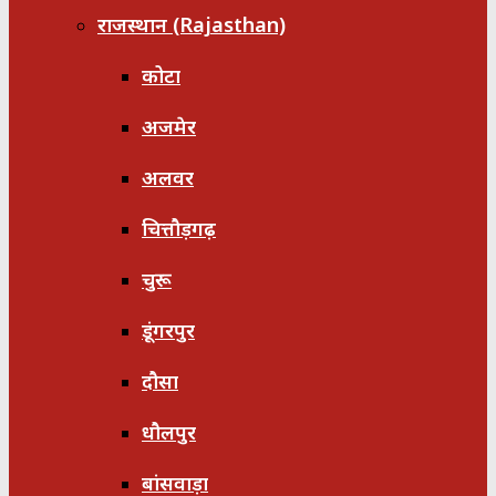
राजस्थान (Rajasthan)
कोटा
अजमेर
अलवर
चित्तौड़गढ़
चुरू
डूंगरपुर
दौसा
धौलपुर
बांसवाड़ा