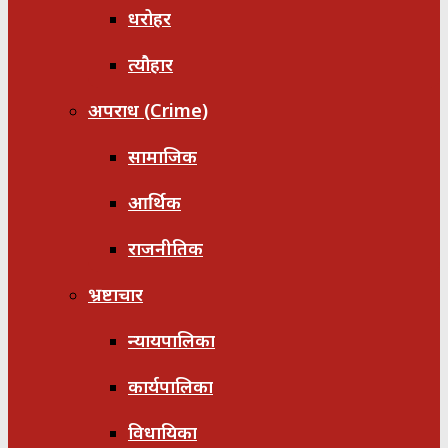
धरोहर
त्यौहार
अपराध (Crime)
सामाजिक
आर्थिक
राजनीतिक
भ्रष्टाचार
न्यायपालिका
कार्यपालिका
विधायिका