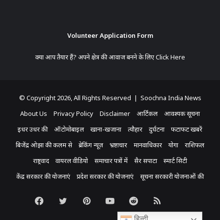
Volunteer Application Form
क्या आप तैयार हैं? अपने क्षेत्र की आवाज बनने के लिए
Click Here
© Copyright 2026, All Rights Reserved | Soochna India News
About Us
Privacy Policy
Disclaimer
आर्टिकल
आवश्यक सूचना
इधर उधर की
ऑटोमोबाइल
खाना-खजाना
त्यौहार
दुर्घटना
फटाफट खबरें
बिजेंद्र ओझा की कलम से
ब्रेकिंग न्यूज़
भ्रष्टाचार
मानवाधिकार
योगा
राशिफल
राष्ट्रवाद
वायरल वीडियो
समाचार पत्रों में
सैर सपाटा
स्मार्ट सिटी
केंद्र सरकार की योजनाएं
प्रदेश सरकार की योजनाएं
सूचना सरकारी योजनाओं की
Facebook
Twitter
Pinterest
YouTube
Reddit
RSS
Koo
हिन्दी