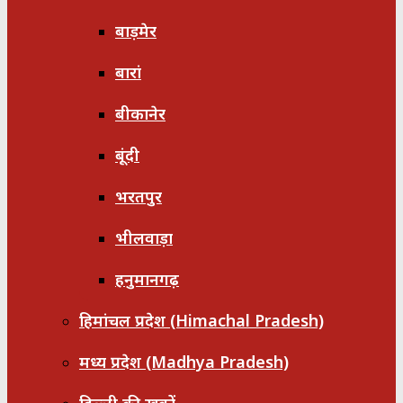
बाड़मेर
बारां
बीकानेर
बूंदी
भरतपुर
भीलवाड़ा
हनुमानगढ़
हिमांचल प्रदेश (Himachal Pradesh)
मध्य प्रदेश (Madhya Pradesh)