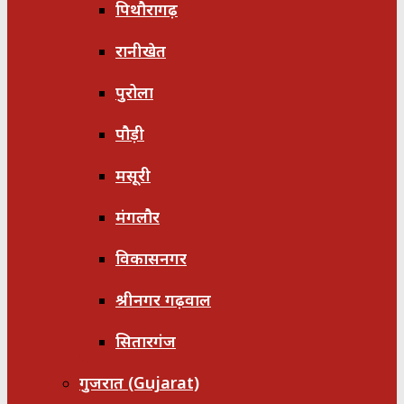
पिथौरागढ़
रानीखेत
पुरोला
पौड़ी
मसूरी
मंगलौर
विकासनगर
श्रीनगर गढ़वाल
सितारगंज
गुजरात (Gujarat)