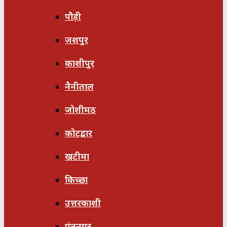
पौड़ी
जशपुर
काशीपुर
नैनीताल
जोशीमठ
कोटद्वार
खटीमा
किच्छा
उत्तरकाशी
पंतनगर