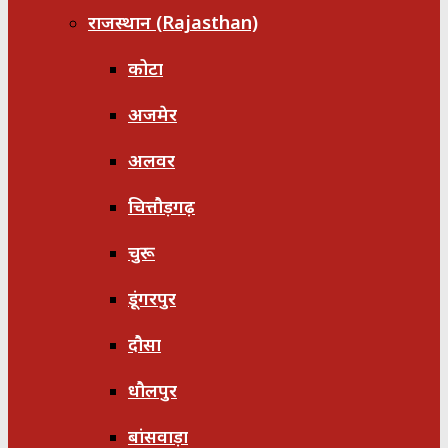
राजस्थान (Rajasthan)
कोटा
अजमेर
अलवर
चित्तौड़गढ़
चुरू
डूंगरपुर
दौसा
धौलपुर
बांसवाड़ा