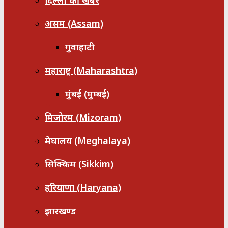
दिल्ली की खबरें
असम (Assam)
गुवाहाटी
महाराष्ट्र (Maharashtra)
मुंबई (मुम्बई)
मिजोरम (Mizoram)
मेघालय (Meghalaya)
सिक्किम (Sikkim)
हरियाणा (Haryana)
झारखण्ड