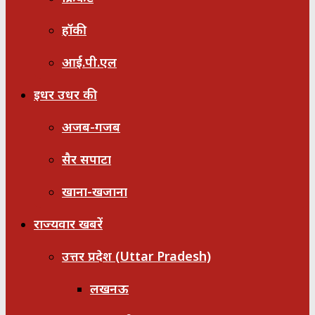
हॉकी
आई.पी.एल
इधर उधर की
अजब-गजब
सैर सपाटा
खाना-खजाना
राज्यवार खबरें
उत्तर प्रदेश (Uttar Pradesh)
लखनऊ