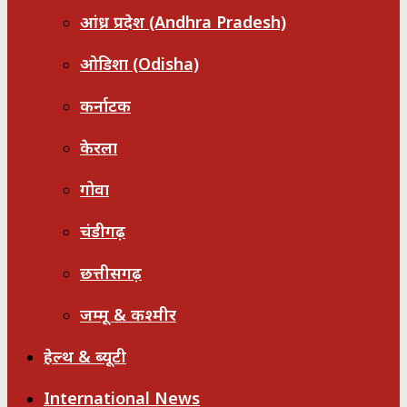
आंध्र प्रदेश (Andhra Pradesh)
ओडिशा (Odisha)
कर्नाटक
केरला
गोवा
चंडीगढ़
छत्तीसगढ़
जम्मू & कश्मीर
हेल्थ & ब्यूटी
International News