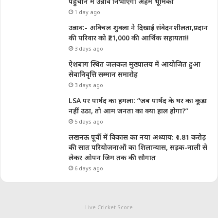
पहुचाने में उन्नाव निभाएगा अहम भूमिका
1 day ago
उन्नाव:- अविचल शुक्ला ने दिखाई संवेदनशीलता,प्रदान
की परिवार को ₹21,000 की आर्थिक सहायता!!
3 days ago
ऐशबाग स्थित जलकल मुख्यालय में आयोजित हुआ
सेवानिवृत्ति सम्मान समारोह
3 days ago
LSA पर पार्षद का हमला: “जब पार्षद के घर का कूड़ा
नहीं उठा, तो आम जनता का क्या हाल होगा?”
5 days ago
लखनऊ पूर्वी में विकास का नया अध्याय: ₹1.81 करोड़
की सात परियोजनाओं का शिलान्यास, सड़क-नाली से
लेकर ओपन जिम तक की सौगात
6 days ago
Live Cricket Score