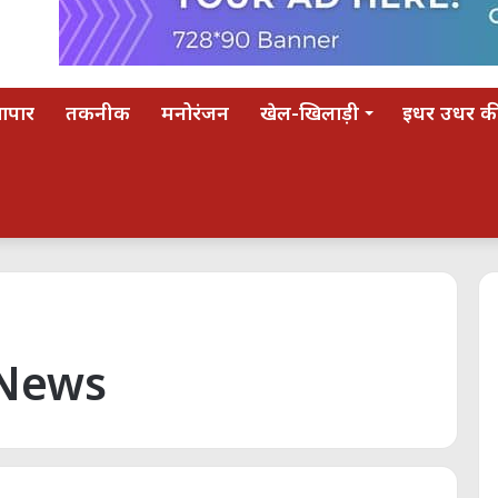
यापार
तकनीक
मनोरंजन
खेल-खिलाड़ी
इधर उधर की
 News