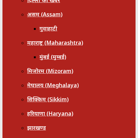
दिल्ली की खबरें
असम (Assam)
गुवाहाटी
महाराष्ट्र (Maharashtra)
मुंबई (मुम्बई)
मिजोरम (Mizoram)
मेघालय (Meghalaya)
सिक्किम (Sikkim)
हरियाणा (Haryana)
झारखण्ड