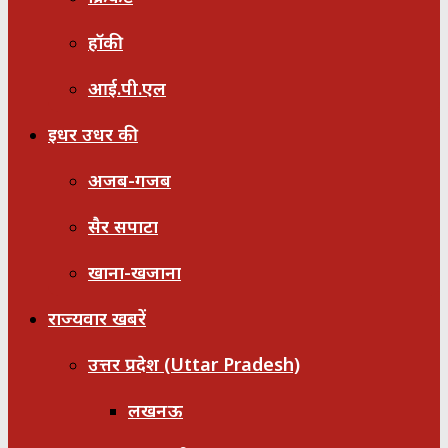
हॉकी
आई.पी.एल
इधर उधर की
अजब-गजब
सैर सपाटा
खाना-खजाना
राज्यवार खबरें
उत्तर प्रदेश (Uttar Pradesh)
लखनऊ