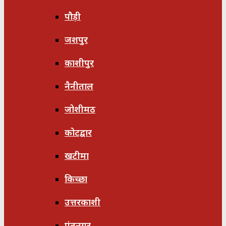
पौड़ी
जशपुर
काशीपुर
नैनीताल
जोशीमठ
कोटद्वार
खटीमा
किच्छा
उत्तरकाशी
पंतनगर