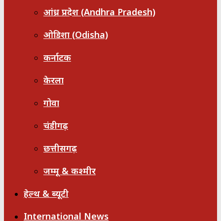
आंध्र प्रदेश (Andhra Pradesh)
ओडिशा (Odisha)
कर्नाटक
केरला
गोवा
चंडीगढ़
छत्तीसगढ़
जम्मू & कश्मीर
हेल्थ & ब्यूटी
International News