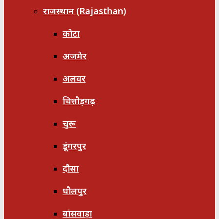
राजस्थान (Rajasthan)
कोटा
अजमेर
अलवर
चित्तौड़गढ़
चुरू
डूंगरपुर
दौसा
धौलपुर
बांसवाड़ा