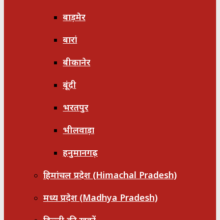
बाड़मेर
बारां
बीकानेर
बूंदी
भरतपुर
भीलवाड़ा
हनुमानगढ़
हिमांचल प्रदेश (Himachal Pradesh)
मध्य प्रदेश (Madhya Pradesh)