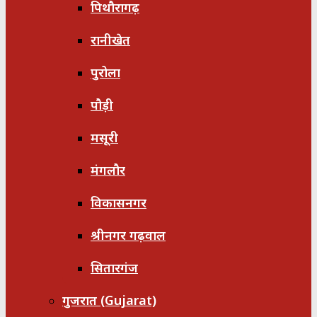
पिथौरागढ़
रानीखेत
पुरोला
पौड़ी
मसूरी
मंगलौर
विकासनगर
श्रीनगर गढ़वाल
सितारगंज
गुजरात (Gujarat)