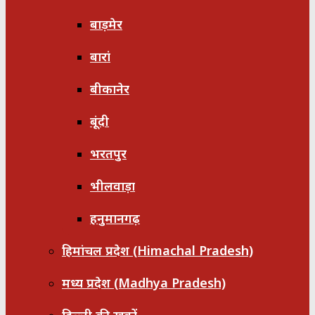
बाड़मेर
बारां
बीकानेर
बूंदी
भरतपुर
भीलवाड़ा
हनुमानगढ़
हिमांचल प्रदेश (Himachal Pradesh)
मध्य प्रदेश (Madhya Pradesh)