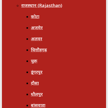
राजस्थान (Rajasthan)
कोटा
अजमेर
अलवर
चित्तौड़गढ़
चुरू
डूंगरपुर
दौसा
धौलपुर
बांसवाड़ा