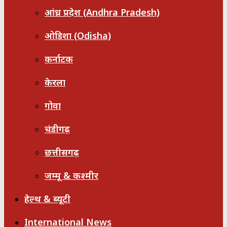
आंध्र प्रदेश (Andhra Pradesh)
ओडिशा (Odisha)
कर्नाटक
केरला
गोवा
चंडीगढ़
छत्तीसगढ़
जम्मू & कश्मीर
हेल्थ & ब्यूटी
International News