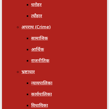
धरोहर
त्यौहार
अपराध (Crime)
सामाजिक
आर्थिक
राजनीतिक
भ्रष्टाचार
न्यायपालिका
कार्यपालिका
विधायिका