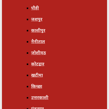
पौड़ी
जशपुर
काशीपुर
नैनीताल
जोशीमठ
कोटद्वार
खटीमा
किच्छा
उत्तरकाशी
पंतनगर