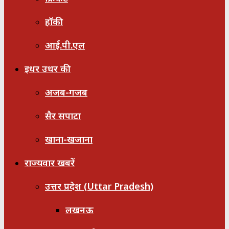
हॉकी
आई.पी.एल
इधर उधर की
अजब-गजब
सैर सपाटा
खाना-खजाना
राज्यवार खबरें
उत्तर प्रदेश (Uttar Pradesh)
लखनऊ