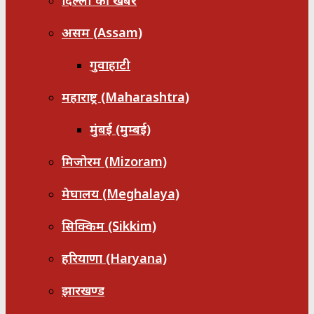
दिल्ली की खबरें
असम (Assam)
गुवाहाटी
महाराष्ट्र (Maharashtra)
मुंबई (मुम्बई)
मिजोरम (Mizoram)
मेघालय (Meghalaya)
सिक्किम (Sikkim)
हरियाणा (Haryana)
झारखण्ड