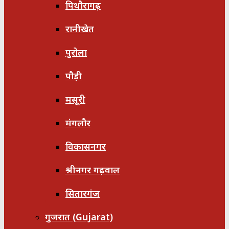
पिथौरागढ़
रानीखेत
पुरोला
पौड़ी
मसूरी
मंगलौर
विकासनगर
श्रीनगर गढ़वाल
सितारगंज
गुजरात (Gujarat)