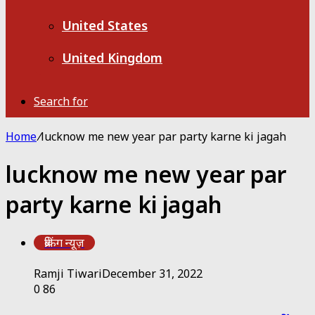
United States
United Kingdom
Search for
Home
/
lucknow me new year par party karne ki jagah
lucknow me new year par
party karne ki jagah
ब्रेकिंग न्यूज़
Ramji Tiwari
December 31, 2022
0
86