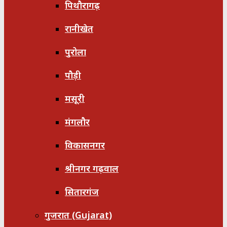
पिथौरागढ़
रानीखेत
पुरोला
पौड़ी
मसूरी
मंगलौर
विकासनगर
श्रीनगर गढ़वाल
सितारगंज
गुजरात (Gujarat)