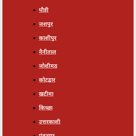
पौड़ी
जशपुर
काशीपुर
नैनीताल
जोशीमठ
कोटद्वार
खटीमा
किच्छा
उत्तरकाशी
पंतनगर