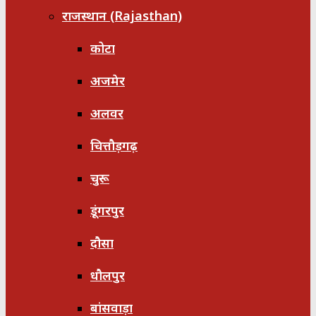
राजस्थान (Rajasthan)
कोटा
अजमेर
अलवर
चित्तौड़गढ़
चुरू
डूंगरपुर
दौसा
धौलपुर
बांसवाड़ा