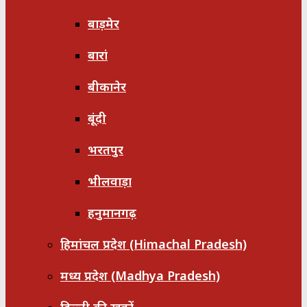
बाड़मेर
बारां
बीकानेर
बूंदी
भरतपुर
भीलवाड़ा
हनुमानगढ़
हिमांचल प्रदेश (Himachal Pradesh)
मध्य प्रदेश (Madhya Pradesh)