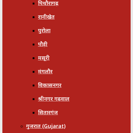
पिथौरागढ़
रानीखेत
पुरोला
पौड़ी
मसूरी
मंगलौर
विकासनगर
श्रीनगर गढ़वाल
सितारगंज
गुजरात (Gujarat)