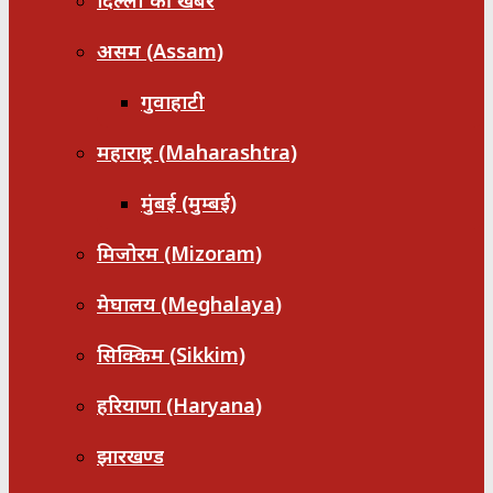
दिल्ली की खबरें
असम (Assam)
गुवाहाटी
महाराष्ट्र (Maharashtra)
मुंबई (मुम्बई)
मिजोरम (Mizoram)
मेघालय (Meghalaya)
सिक्किम (Sikkim)
हरियाणा (Haryana)
झारखण्ड