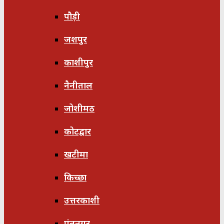
पौड़ी
जशपुर
काशीपुर
नैनीताल
जोशीमठ
कोटद्वार
खटीमा
किच्छा
उत्तरकाशी
पंतनगर