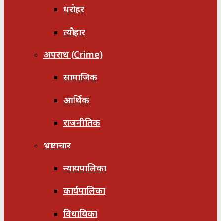
धरोहर
त्यौहार
अपराध (Crime)
सामाजिक
आर्थिक
राजनीतिक
भ्रष्टाचार
न्यायपालिका
कार्यपालिका
विधायिका