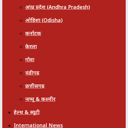
आंध्र प्रदेश (Andhra Pradesh)
ओडिशा (Odisha)
कर्नाटक
केरला
गोवा
चंडीगढ़
छत्तीसगढ़
जम्मू & कश्मीर
हेल्थ & ब्यूटी
International News