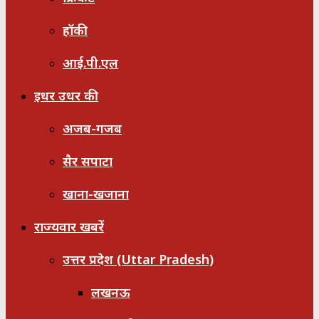
हॉकी
आई.पी.एल
इधर उधर की
अजब-गजब
सैर सपाटा
खाना-खजाना
राज्यवार खबरें
उत्तर प्रदेश (Uttar Pradesh)
लखनऊ