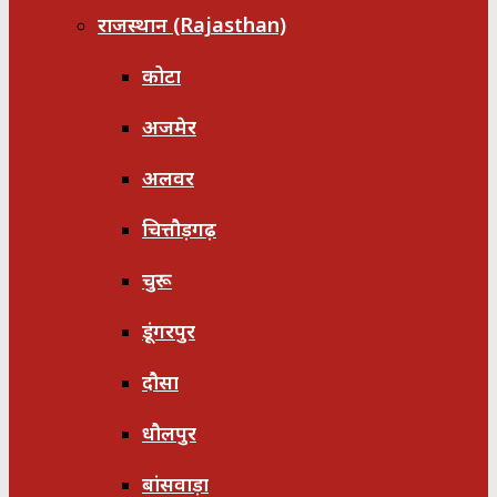
राजस्थान (Rajasthan)
कोटा
अजमेर
अलवर
चित्तौड़गढ़
चुरू
डूंगरपुर
दौसा
धौलपुर
बांसवाड़ा