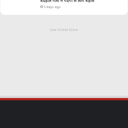
बदहाल गली में गंदगी से लोग बेहाल
5 days ago
Live Cricket Score