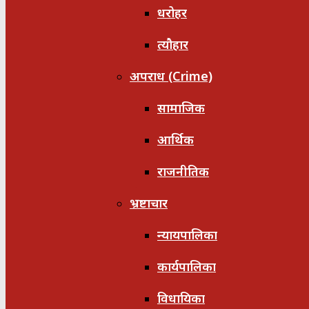
धरोहर
त्यौहार
अपराध (Crime)
सामाजिक
आर्थिक
राजनीतिक
भ्रष्टाचार
न्यायपालिका
कार्यपालिका
विधायिका