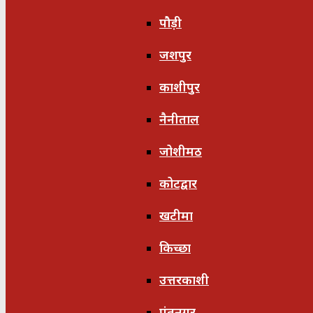
पौड़ी
जशपुर
काशीपुर
नैनीताल
जोशीमठ
कोटद्वार
खटीमा
किच्छा
उत्तरकाशी
पंतनगर