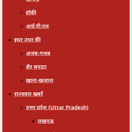
हॉकी
आई.पी.एल
इधर उधर की
अजब-गजब
सैर सपाटा
खाना-खजाना
राज्यवार खबरें
उत्तर प्रदेश (Uttar Pradesh)
लखनऊ