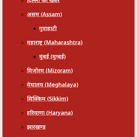
दिल्ली की खबरें
असम (Assam)
गुवाहाटी
महाराष्ट्र (Maharashtra)
मुंबई (मुम्बई)
मिजोरम (Mizoram)
मेघालय (Meghalaya)
सिक्किम (Sikkim)
हरियाणा (Haryana)
झारखण्ड