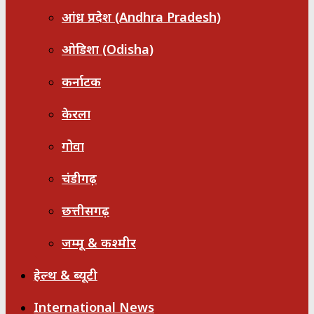
आंध्र प्रदेश (Andhra Pradesh)
ओडिशा (Odisha)
कर्नाटक
केरला
गोवा
चंडीगढ़
छत्तीसगढ़
जम्मू & कश्मीर
हेल्थ & ब्यूटी
International News