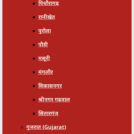
पिथौरागढ़
रानीखेत
पुरोला
पौड़ी
मसूरी
मंगलौर
विकासनगर
श्रीनगर गढ़वाल
सितारगंज
गुजरात (Gujarat)