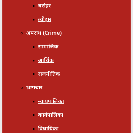
धरोहर
त्यौहार
अपराध (Crime)
सामाजिक
आर्थिक
राजनीतिक
भ्रष्टाचार
न्यायपालिका
कार्यपालिका
विधायिका