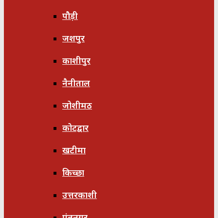
पौड़ी
जशपुर
काशीपुर
नैनीताल
जोशीमठ
कोटद्वार
खटीमा
किच्छा
उत्तरकाशी
पंतनगर