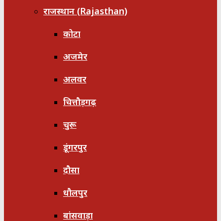
राजस्थान (Rajasthan)
कोटा
अजमेर
अलवर
चित्तौड़गढ़
चुरू
डूंगरपुर
दौसा
धौलपुर
बांसवाड़ा