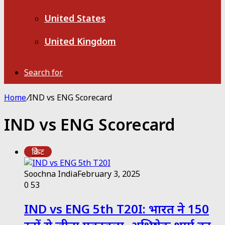
United States
United Kingdom
Search for
Home
/
IND vs ENG Scorecard
IND vs ENG Scorecard
क्रिकेट
Soochna India
February 3, 2025
0
53
IND vs ENG 5th T20I: भारत ने 150