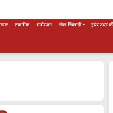
यापार
तकनीक
मनोरंजन
खेल-खिलाड़ी
इधर उधर की