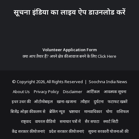
सूचना इंडिया का लाइव ऐप डाउनलोड करें
Volunteer Application Form
क्या आप तैयार हैं? अपने क्षेत्र की आवाज बनने के लिए
Click Here
© Copyright 2026, All Rights Reserved | Soochna India News
About Us
Privacy Policy
Disclaimer
आर्टिकल
आवश्यक सूचना
इधर उधर की
ऑटोमोबाइल
खाना-खजाना
त्यौहार
दुर्घटना
फटाफट खबरें
बिजेंद्र ओझा की कलम से
ब्रेकिंग न्यूज़
भ्रष्टाचार
मानवाधिकार
योगा
राशिफल
राष्ट्रवाद
वायरल वीडियो
समाचार पत्रों में
सैर सपाटा
स्मार्ट सिटी
केंद्र सरकार की योजनाएं
प्रदेश सरकार की योजनाएं
सूचना सरकारी योजनाओं की