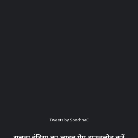
Tweets by SoochnaC
सूचना इंडिया का लाइव ऐप डाउनलोड करें