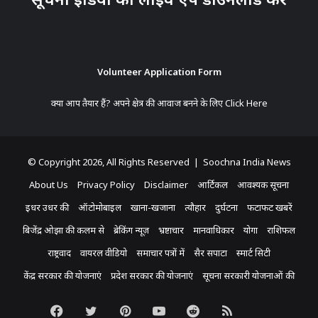
Volunteer Application Form
क्या आप तैयार हैं? अपने क्षेत्र की आवाज बनने के लिए
Click Here
© Copyright 2026, All Rights Reserved | Soochna India News
About Us
Privacy Policy
Disclaimer
आर्टिकल
आवश्यक सूचना
इधर उधर की
ऑटोमोबाइल
खाना-खजाना
त्यौहार
दुर्घटना
फटाफट खबरें
बिजेंद्र ओझा की कलम से
ब्रेकिंग न्यूज़
भ्रष्टाचार
मानवाधिकार
योगा
राशिफल
राष्ट्रवाद
वायरल वीडियो
समाचार पत्रों में
सैर सपाटा
स्मार्ट सिटी
केंद्र सरकार की योजनाएं
प्रदेश सरकार की योजनाएं
सूचना सरकारी योजनाओं की
Facebook
Twitter
Pinterest
YouTube
Reddit
RSS
Koo