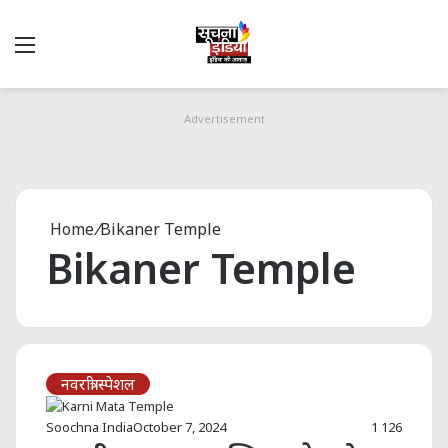
Menu
S
fo
Advertisement
Home
/
Bikaner Temple
Bikaner Temple
नवरात्री स्पेशल
Soochna India
October 7, 2024
1
126