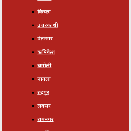
किच्छा
उत्तरकाशी
पंतनगर
ऋषिकेश
चमोली
नागला
रुद्रपुर
लक्सर
रामनगर