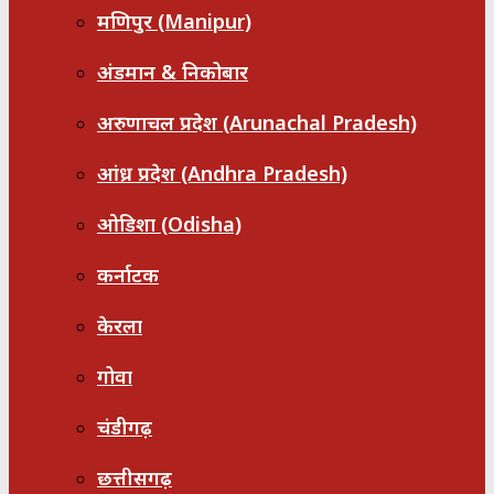
मणिपुर (Manipur)
अंडमान & निकोबार
अरुणाचल प्रदेश (Arunachal Pradesh)
आंध्र प्रदेश (Andhra Pradesh)
ओडिशा (Odisha)
कर्नाटक
केरला
गोवा
चंडीगढ़
छत्तीसगढ़