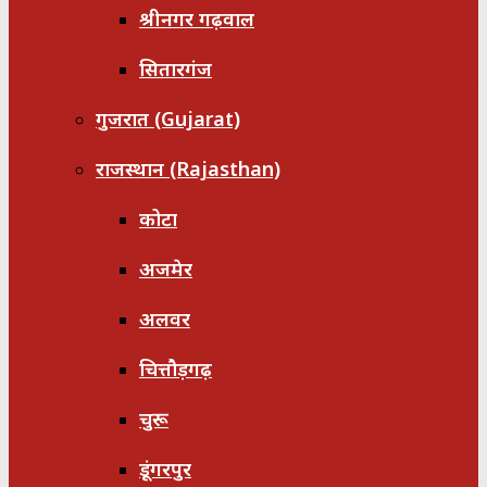
श्रीनगर गढ़वाल
सितारगंज
गुजरात (Gujarat)
राजस्थान (Rajasthan)
कोटा
अजमेर
अलवर
चित्तौड़गढ़
चुरू
डूंगरपुर