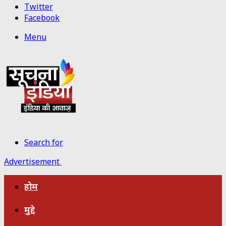
Twitter
Facebook
Menu
Search for
Advertisement
होम
मुद्दे