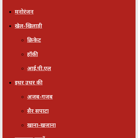
मनोरंजन
खेल-खिलाड़ी
क्रिकेट
हॉकी
आई.पी.एल
इधर उधर की
अजब-गजब
सैर सपाटा
खाना-खजाना