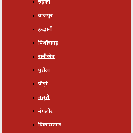
रुड़की
बाजपुर
हल्द्वानी
पिथौरागढ़
रानीखेत
पुरोला
पौड़ी
मसूरी
मंगलौर
विकासनगर