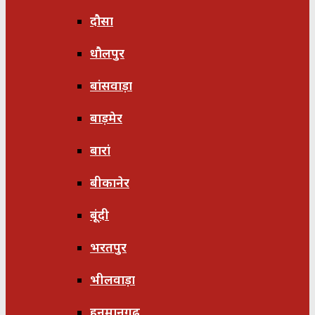
दौसा
धौलपुर
बांसवाड़ा
बाड़मेर
बारां
बीकानेर
बूंदी
भरतपुर
भीलवाड़ा
हनुमानगढ़