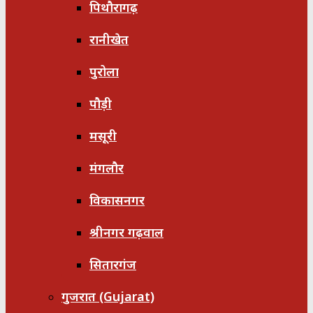
पिथौरागढ़
रानीखेत
पुरोला
पौड़ी
मसूरी
मंगलौर
विकासनगर
श्रीनगर गढ़वाल
सितारगंज
गुजरात (Gujarat)