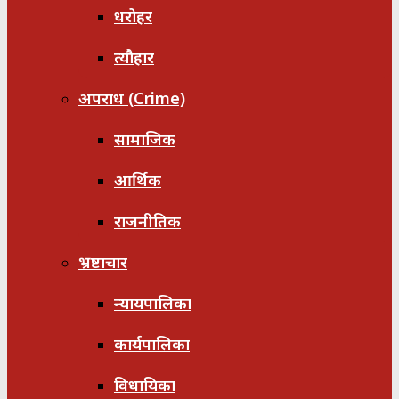
धरोहर
त्यौहार
अपराध (Crime)
सामाजिक
आर्थिक
राजनीतिक
भ्रष्टाचार
न्यायपालिका
कार्यपालिका
विधायिका