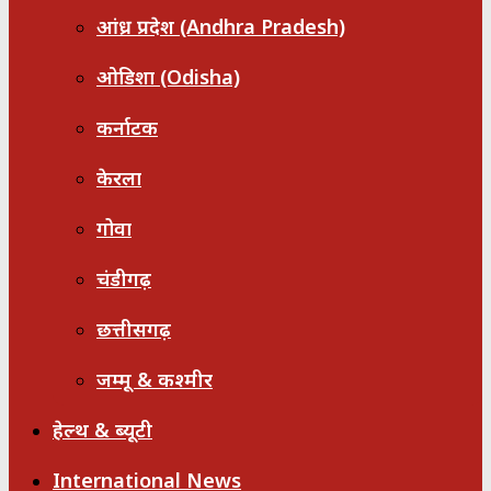
आंध्र प्रदेश (Andhra Pradesh)
ओडिशा (Odisha)
कर्नाटक
केरला
गोवा
चंडीगढ़
छत्तीसगढ़
जम्मू & कश्मीर
हेल्थ & ब्यूटी
International News