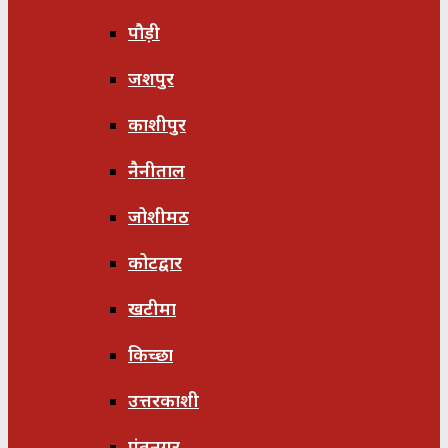
पौड़ी
जशपुर
काशीपुर
नैनीताल
जोशीमठ
कोटद्वार
खटीमा
किच्छा
उत्तरकाशी
पंतनगर