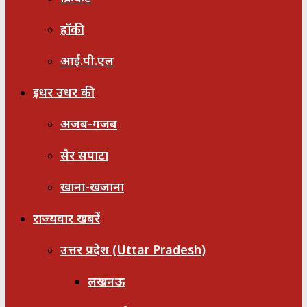
हॉकी
आई.पी.एल
इधर उधर की
अजब-गजब
सैर सपाटा
खाना-खजाना
राज्यवार खबरें
उत्तर प्रदेश (Uttar Pradesh)
लखनऊ