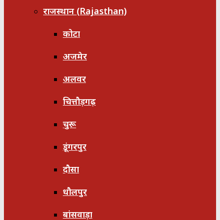
राजस्थान (Rajasthan)
कोटा
अजमेर
अलवर
चित्तौड़गढ़
चुरू
डूंगरपुर
दौसा
धौलपुर
बांसवाड़ा