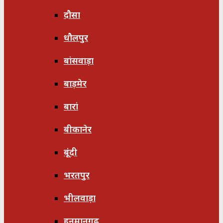
दौसा
धौलपुर
बांसवाड़ा
बाड़मेर
बारां
बीकानेर
बूंदी
भरतपुर
भीलवाड़ा
हनुमानगढ़