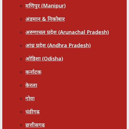
मणिपुर (Manipur)
अंडमान & निकोबार
अरुणाचल प्रदेश (Arunachal Pradesh)
आंध्र प्रदेश (Andhra Pradesh)
ओडिशा (Odisha)
कर्नाटक
केरला
गोवा
चंडीगढ़
छत्तीसगढ़