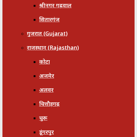
श्रीनगर गढ़वाल
सितारगंज
गुजरात (Gujarat)
राजस्थान (Rajasthan)
कोटा
अजमेर
अलवर
चित्तौड़गढ़
चुरू
डूंगरपुर