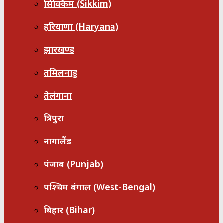
सिक्किम (Sikkim)
हरियाणा (Haryana)
झारखण्ड
तमिलनाडु
तेलंगाना
त्रिपुरा
नागालैंड
पंजाब (Punjab)
पश्चिम बंगाल (West-Bengal)
बिहार (Bihar)