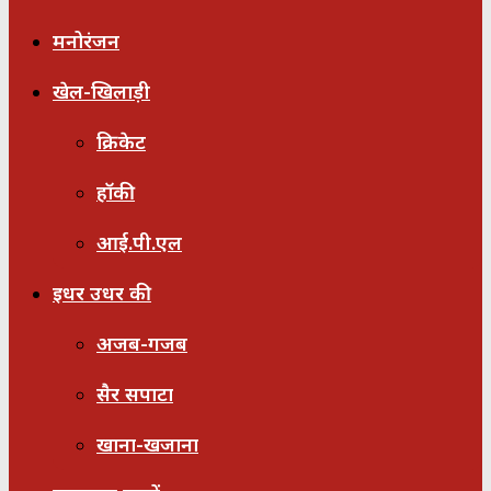
मनोरंजन
खेल-खिलाड़ी
क्रिकेट
हॉकी
आई.पी.एल
इधर उधर की
अजब-गजब
सैर सपाटा
खाना-खजाना