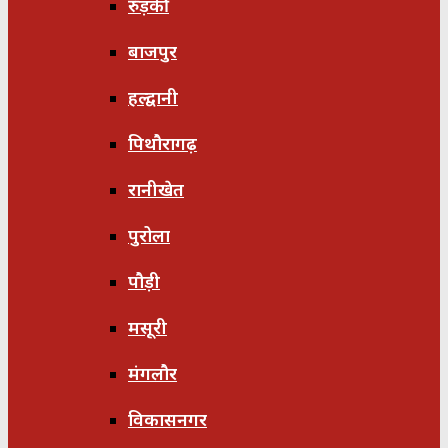
रुड़की
बाजपुर
हल्द्वानी
पिथौरागढ़
रानीखेत
पुरोला
पौड़ी
मसूरी
मंगलौर
विकासनगर