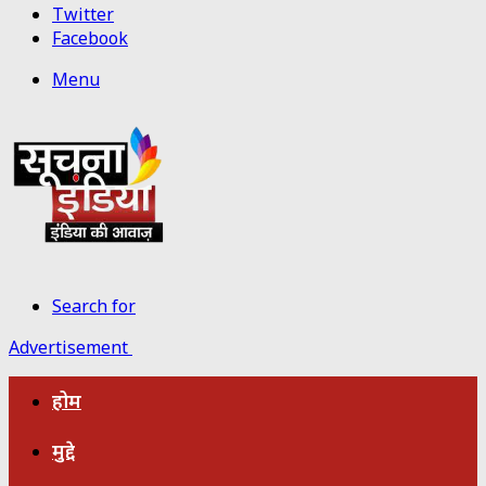
Twitter
Facebook
Menu
Search for
Advertisement
होम
मुद्दे