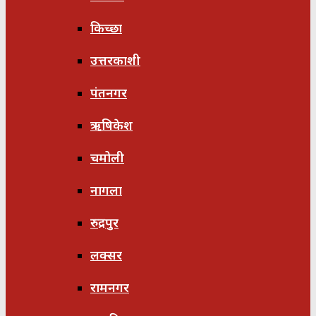
किच्छा
उत्तरकाशी
पंतनगर
ऋषिकेश
चमोली
नागला
रुद्रपुर
लक्सर
रामनगर