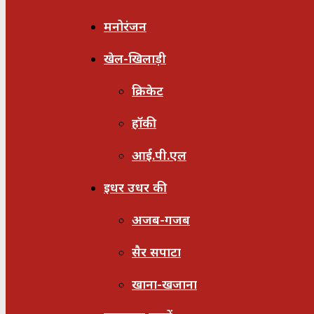
मनोरंजन
खेल-खिलाड़ी
क्रिकेट
हॉकी
आई.पी.एल
इधर उधर की
अजब-गजब
सैर सपाटा
खाना-खजाना