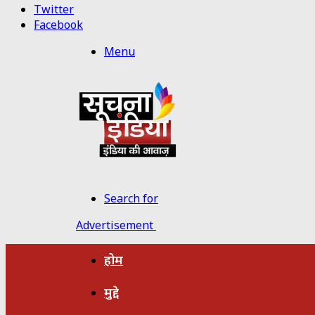
Twitter
Facebook
Menu
Search for
Advertisement
होम
मुद्दे