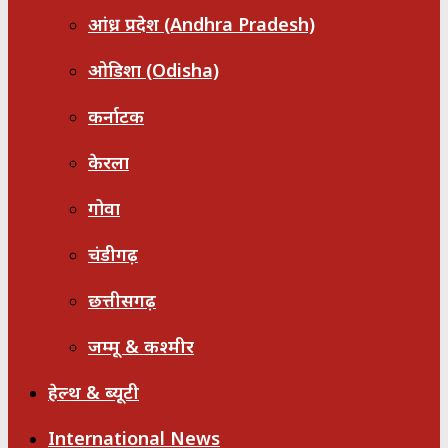
आंध्र प्रदेश (Andhra Pradesh)
ओडिशा (Odisha)
कर्नाटक
केरला
गोवा
चंडीगढ़
छत्तीसगढ़
जम्मू & कश्मीर
हेल्थ & ब्यूटी
International News