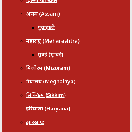
दिल्ली की खबरें
असम (Assam)
गुवाहाटी
महाराष्ट्र (Maharashtra)
मुंबई (मुम्बई)
मिजोरम (Mizoram)
मेघालय (Meghalaya)
सिक्किम (Sikkim)
हरियाणा (Haryana)
झारखण्ड