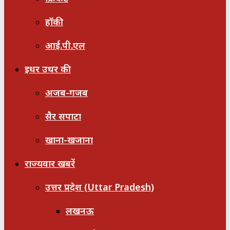
हॉकी
आई.पी.एल
इधर उधर की
अजब-गजब
सैर सपाटा
खाना-खजाना
राज्यवार खबरें
उत्तर प्रदेश (Uttar Pradesh)
लखनऊ