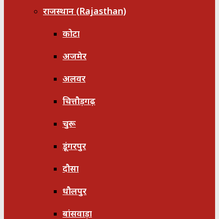
राजस्थान (Rajasthan)
कोटा
अजमेर
अलवर
चित्तौड़गढ़
चुरू
डूंगरपुर
दौसा
धौलपुर
बांसवाड़ा