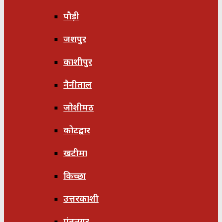
पौड़ी
जशपुर
काशीपुर
नैनीताल
जोशीमठ
कोटद्वार
खटीमा
किच्छा
उत्तरकाशी
पंतनगर