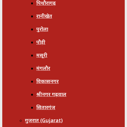
पिथौरागढ़
रानीखेत
पुरोला
पौड़ी
मसूरी
मंगलौर
विकासनगर
श्रीनगर गढ़वाल
सितारगंज
गुजरात (Gujarat)