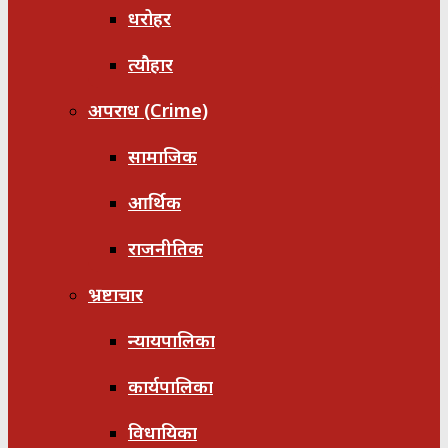
धरोहर
त्यौहार
अपराध (Crime)
सामाजिक
आर्थिक
राजनीतिक
भ्रष्टाचार
न्यायपालिका
कार्यपालिका
विधायिका