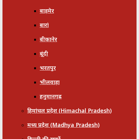
बाड़मेर
बारां
बीकानेर
बूंदी
भरतपुर
भीलवाड़ा
हनुमानगढ़
हिमांचल प्रदेश (Himachal Pradesh)
मध्य प्रदेश (Madhya Pradesh)