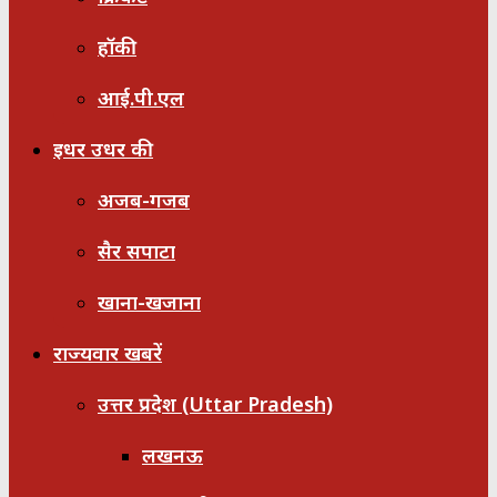
हॉकी
आई.पी.एल
इधर उधर की
अजब-गजब
सैर सपाटा
खाना-खजाना
राज्यवार खबरें
उत्तर प्रदेश (Uttar Pradesh)
लखनऊ