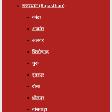
राजस्थान (Rajasthan)
कोटा
अजमेर
अलवर
चित्तौड़गढ़
चुरू
डूंगरपुर
दौसा
धौलपुर
बांसवाड़ा