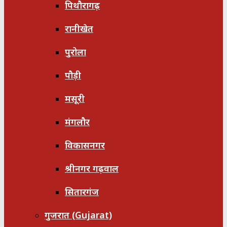
पिथौरागढ़
रानीखेत
पुरोला
पौड़ी
मसूरी
मंगलौर
विकासनगर
श्रीनगर गढ़वाल
सितारगंज
गुजरात (Gujarat)