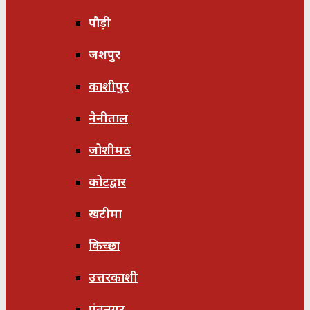
पौड़ी
जशपुर
काशीपुर
नैनीताल
जोशीमठ
कोटद्वार
खटीमा
किच्छा
उत्तरकाशी
पंतनगर