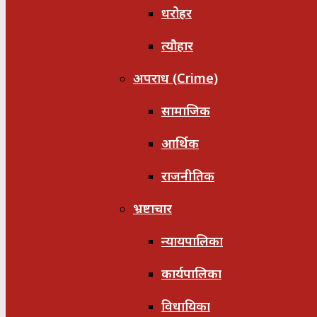
धरोहर
त्यौहार
अपराध (Crime)
सामाजिक
आर्थिक
राजनीतिक
भ्रष्टाचार
न्यायपालिका
कार्यपालिका
विधायिका