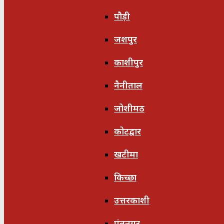
पौड़ी
जशपुर
काशीपुर
नैनीताल
जोशीमठ
कोटद्वार
खटीमा
किच्छा
उत्तरकाशी
पंतनगर