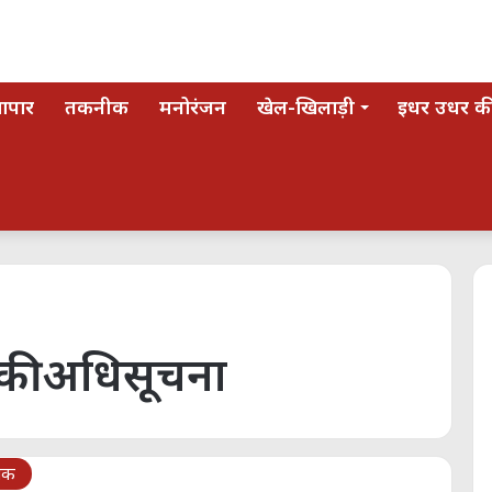
यापार
तकनीक
मनोरंजन
खेल-खिलाड़ी
इधर उधर की
 की अधिसूचना
िक