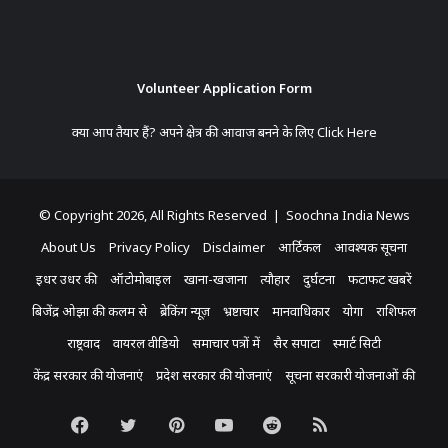
Volunteer Application Form
क्या आप तैयार हैं? अपने क्षेत्र की आवाज बनने के लिए
Click Here
© Copyright 2026, All Rights Reserved | Soochna India News
About Us
Privacy Policy
Disclaimer
आर्टिकल
आवश्यक सूचना
इधर उधर की
ऑटोमोबाइल
खाना-खजाना
त्यौहार
दुर्घटना
फटाफट खबरें
बिजेंद्र ओझा की कलम से
ब्रेकिंग न्यूज़
भ्रष्टाचार
मानवाधिकार
योगा
राशिफल
राष्ट्रवाद
वायरल वीडियो
समाचार पत्रों में
सैर सपाटा
स्मार्ट सिटी
केंद्र सरकार की योजनाएं
प्रदेश सरकार की योजनाएं
सूचना सरकारी योजनाओं की
Facebook
Twitter
Pinterest
YouTube
Reddit
RSS
Koo