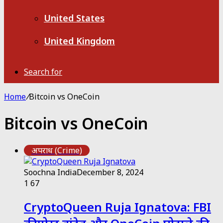
United States
United Kingdom
Search for
Home
/
Bitcoin vs OneCoin
Bitcoin vs OneCoin
अपराध (Crime)
Soochna India
December 8, 2024
1
67
CryptoQueen Ruja Ignatova: FBI