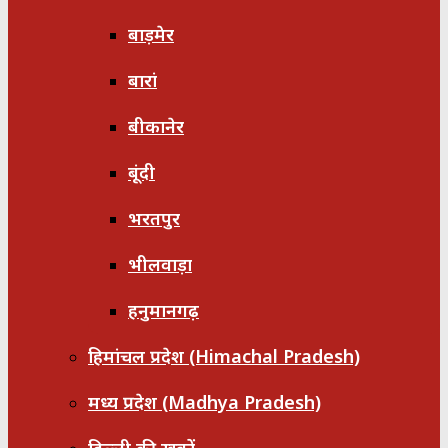
बाड़मेर
बारां
बीकानेर
बूंदी
भरतपुर
भीलवाड़ा
हनुमानगढ़
हिमांचल प्रदेश (Himachal Pradesh)
मध्य प्रदेश (Madhya Pradesh)