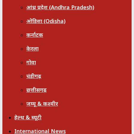
आंध्र प्रदेश (Andhra Pradesh)
ओडिशा (Odisha)
कर्नाटक
केरला
गोवा
चंडीगढ़
छत्तीसगढ़
जम्मू & कश्मीर
हेल्थ & ब्यूटी
International News