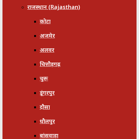
राजस्थान (Rajasthan)
कोटा
अजमेर
अलवर
चित्तौड़गढ़
चुरू
डूंगरपुर
दौसा
धौलपुर
बांसवाड़ा