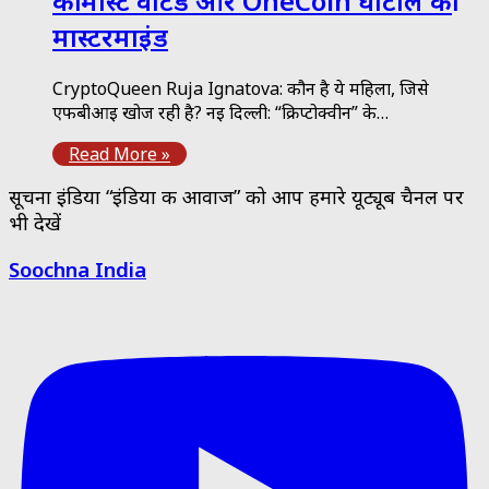
की मोस्ट वांटेड और OneCoin घोटाले की
मास्टरमाइंड
CryptoQueen Ruja Ignatova: कौन है ये महिला, जिसे
एफबीआई खोज रही है? नई दिल्ली: “क्रिप्टोक्वीन” के…
Read More »
सूचना इंडिया “इंडिया की आवाज” को आप हमारे यूट्यूब चैनल पर
भी देखें
Soochna India