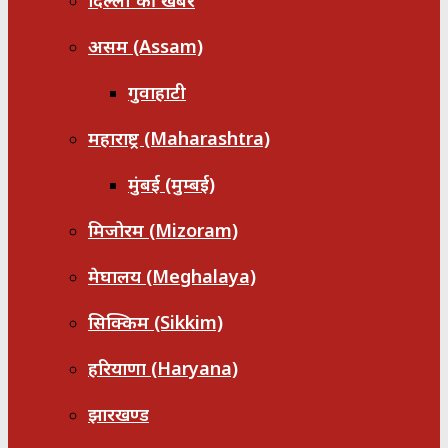
दिल्ली की खबरें
असम (Assam)
गुवाहाटी
महाराष्ट्र (Maharashtra)
मुंबई (मुम्बई)
मिजोरम (Mizoram)
मेघालय (Meghalaya)
सिक्किम (Sikkim)
हरियाणा (Haryana)
झारखण्ड