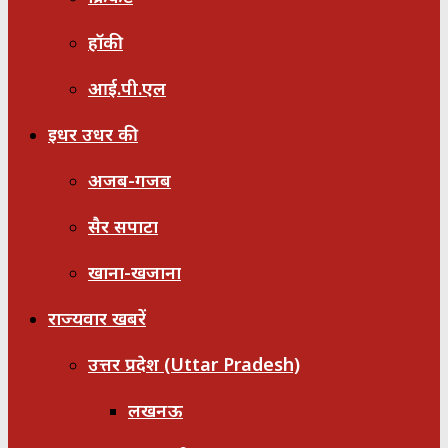
हॉकी
आई.पी.एल
इधर उधर की
अजब-गजब
सैर सपाटा
खाना-खजाना
राज्यवार खबरें
उत्तर प्रदेश (Uttar Pradesh)
लखनऊ