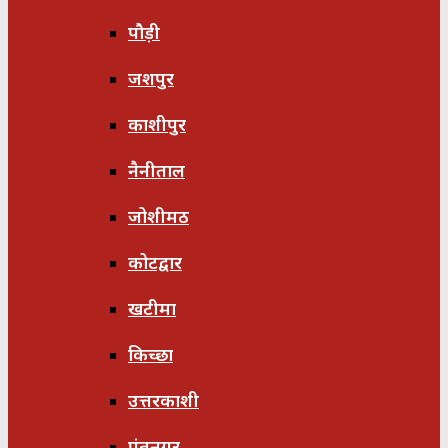
पौड़ी
जशपुर
काशीपुर
नैनीताल
जोशीमठ
कोटद्वार
खटीमा
किच्छा
उत्तरकाशी
पंतनगर