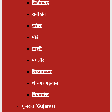
पिथौरागढ़
रानीखेत
पुरोला
पौड़ी
मसूरी
मंगलौर
विकासनगर
श्रीनगर गढ़वाल
सितारगंज
गुजरात (Gujarat)