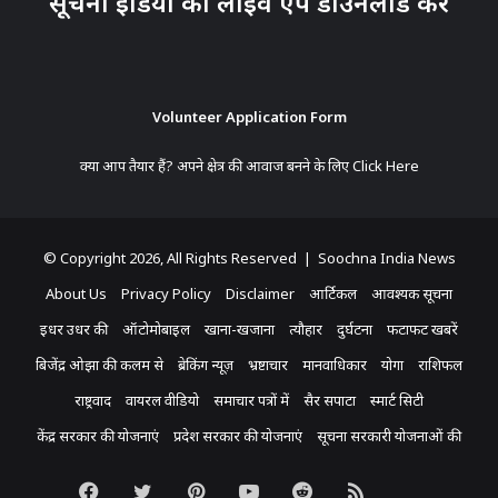
सूचना इंडिया का लाइव ऐप डाउनलोड करें
Volunteer Application Form
क्या आप तैयार हैं? अपने क्षेत्र की आवाज बनने के लिए
Click Here
© Copyright 2026, All Rights Reserved | Soochna India News
About Us
Privacy Policy
Disclaimer
आर्टिकल
आवश्यक सूचना
इधर उधर की
ऑटोमोबाइल
खाना-खजाना
त्यौहार
दुर्घटना
फटाफट खबरें
बिजेंद्र ओझा की कलम से
ब्रेकिंग न्यूज़
भ्रष्टाचार
मानवाधिकार
योगा
राशिफल
राष्ट्रवाद
वायरल वीडियो
समाचार पत्रों में
सैर सपाटा
स्मार्ट सिटी
केंद्र सरकार की योजनाएं
प्रदेश सरकार की योजनाएं
सूचना सरकारी योजनाओं की
Facebook
Twitter
Pinterest
YouTube
Reddit
RSS
Koo