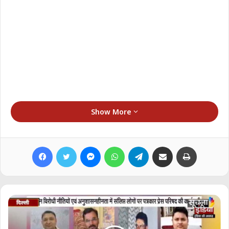
Show More
इस अवसर पर कार्यक्रम की अध्यक्षा डा.ऊषा सिन्हा
(प्रोफेसर लखनऊ विस्वविद्यालय) ने कहा कि स्त्री अनेक
Facebook
Twitter
Messenger
WhatsApp
Telegram
Share via Email
Print
संबंधों के केन्द्र में होने के कारण एक संस्था के समान है।
अतः उसका सशक्तिकरण वास्तव में समाज का
सशक्तिकरण है।
मुख्य अतिथि श्रीमती संयुक्ता भाटिय़ा (महापौर लखनऊ ) ने
कहा कि समाज के सम्यक विकास हेतु नारी का सशक्त