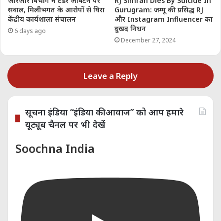
कई महत्वपूर्ण रिपोर्ट्स का नेतृत्व
आरआर विभाग में टेंडर आवंटन पर
RJ Simran Dies By Suicide In
सवाल, मिलीभगत के आरोपों से घिरा
Gurugram: जम्मू की प्रसिद्ध RJ
किया है और पत्रकारिता में
केंद्रीय कार्यशाला संचालन
और Instagram Influencer का
निष्पक्षता और नैतिकता के प्रति
दुखद निधन
6 days ago
उनकी प्रतिबद्धता ने उन्हें एक
December 27, 2024
विश्वसनीय आवाज बनाया है।
उन्होंने अपने काम के लिए कई
Leave a Reply
पुरस्कार प्राप्त किए हैं और युवा
पत्रकारों को मार्गदर्शन देने में भी
सक्रिय हैं।
सूचना इंडिया “इंडिया की आवाज” को आप हमारे
यूट्यूब चैनल पर भी देखें
Soochna India
Share this:
Telegram
WhatsApp
Email
Like this: