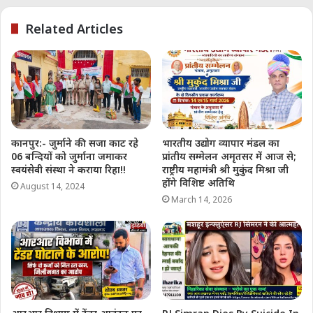
Related Articles
इस कार्यक्रम को सफल बनाने में वर्षा, शिल्पी खन्ना, शिल्पी
सोमानी, पप्पी, पवन, विनीता, लता और नेहा का विशेस
योगदान रहा।
Soochna India
सूचना इंडिया न्यूज़ चैनल के
कानपुर:- जुर्माने की सजा काट रहे
भारतीय उद्योग व्यापार मंडल का
अनुभवी पत्रकारों और लेखकों की
06 बन्दियों को जुर्माना जमाकर
प्रांतीय सम्मेलन अमृतसर में आज से;
पूरी टीम काम कर रही हैं, सूचना
स्वयंसेवी संस्था ने कराया रिहा!!
राष्ट्रीय महामंत्री श्री मुकुंद मिश्रा जी
होंगे विशिष्ट अतिथि
इंडिया के एडिटोरियल टीम के पास
August 14, 2024
March 14, 2026
15 वर्षों का गहन अनुभव है।
राजनीति, सामाजिक मुद्दों, और
अर्थव्यवस्था पर उनकी रिपोर्ट्स
और लेखन शैली ने उन्हें मीडिया
जगत में विशेष पहचान दिलाई है।
सूचना इंडिया ने विगत 15 वर्षों में