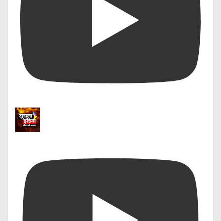
नीता खन्ना
महापौर लखनऊ
महिला दिवस