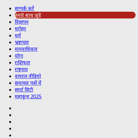
सम्पर्क करें
हमारे साथ जुड़े
विज्ञापन
धरोहर
धर्म
भ्रष्टाचार
मानवाधिकार
योगा
राशिफल
राष्ट्रवाद
वायरल वीडियो
समाचार पत्रों में
स्मार्ट सिटी
महाकुंभ 2025
Koo
RSS
Reddit
YouTube
Pinterest