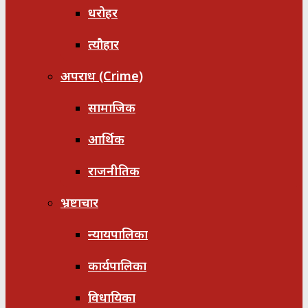
धरोहर
त्यौहार
अपराध (Crime)
सामाजिक
आर्थिक
राजनीतिक
भ्रष्टाचार
न्यायपालिका
कार्यपालिका
विधायिका