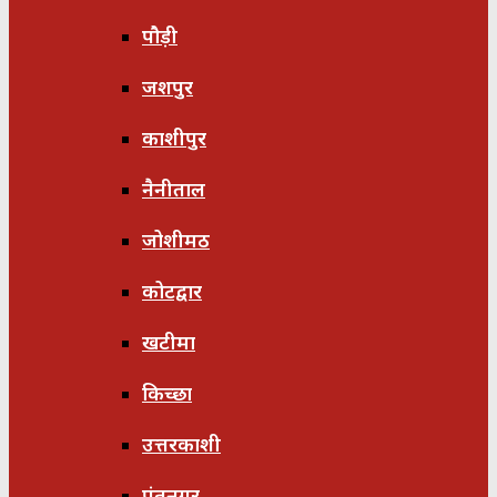
पौड़ी
जशपुर
काशीपुर
नैनीताल
जोशीमठ
कोटद्वार
खटीमा
किच्छा
उत्तरकाशी
पंतनगर