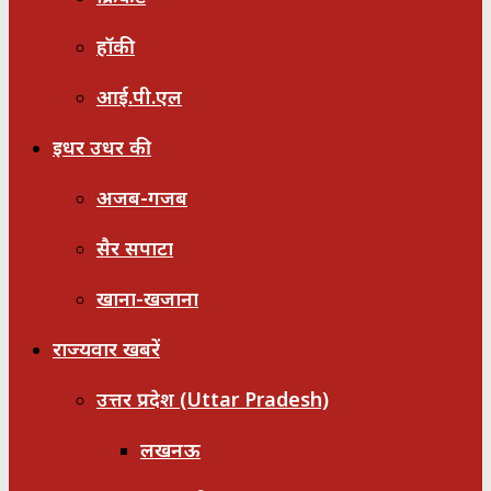
हॉकी
आई.पी.एल
इधर उधर की
अजब-गजब
सैर सपाटा
खाना-खजाना
राज्यवार खबरें
उत्तर प्रदेश (Uttar Pradesh)
लखनऊ