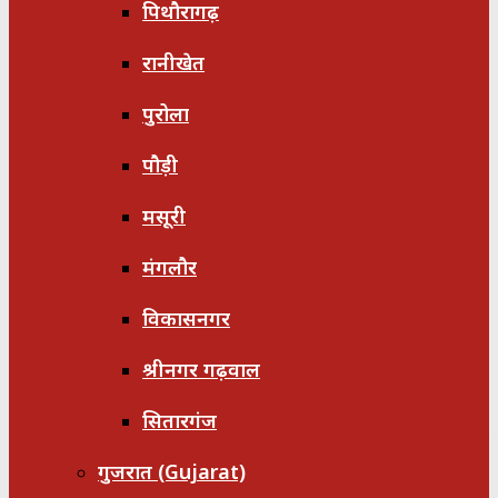
पिथौरागढ़
रानीखेत
पुरोला
पौड़ी
मसूरी
मंगलौर
विकासनगर
श्रीनगर गढ़वाल
सितारगंज
गुजरात (Gujarat)