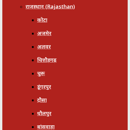
राजस्थान (Rajasthan)
कोटा
अजमेर
अलवर
चित्तौड़गढ़
चुरू
डूंगरपुर
दौसा
धौलपुर
बांसवाड़ा