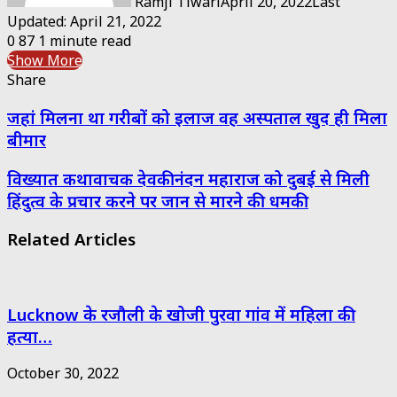
Ramji Tiwari
April 20, 2022
Last
Updated: April 21, 2022
0
87
1 minute read
Show More
Share
Facebook
Twitter
Messenger
Messenger
WhatsApp
Telegram
Share
Print
जहां मिलना था गरीबों को इलाज वह अस्पताल खुद ही मिला
via
Email
बीमार
विख्यात कथावाचक देवकीनंदन महाराज को दुबई से मिली
हिंदुत्व के प्रचार करने पर जान से मारने की धमकी
Related Articles
Lucknow के रजौली के खोजी पुरवा गांव में महिला की
हत्या…
October 30, 2022