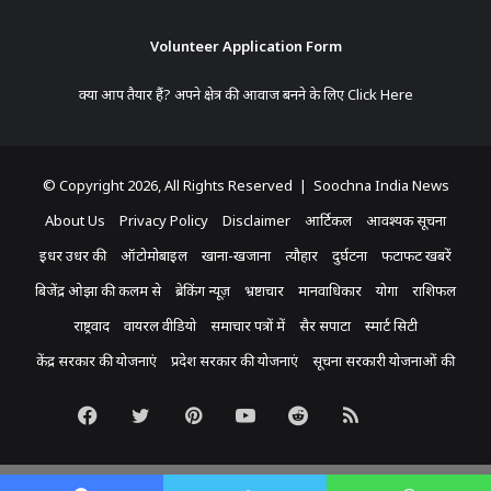
Volunteer Application Form
क्या आप तैयार हैं? अपने क्षेत्र की आवाज बनने के लिए
Click Here
© Copyright 2026, All Rights Reserved | Soochna India News
About Us
Privacy Policy
Disclaimer
आर्टिकल
आवश्यक सूचना
इधर उधर की
ऑटोमोबाइल
खाना-खजाना
त्यौहार
दुर्घटना
फटाफट खबरें
बिजेंद्र ओझा की कलम से
ब्रेकिंग न्यूज़
भ्रष्टाचार
मानवाधिकार
योगा
राशिफल
राष्ट्रवाद
वायरल वीडियो
समाचार पत्रों में
सैर सपाटा
स्मार्ट सिटी
केंद्र सरकार की योजनाएं
प्रदेश सरकार की योजनाएं
सूचना सरकारी योजनाओं की
Facebook
Twitter
Pinterest
YouTube
Reddit
RSS
Koo