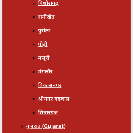
पिथौरागढ़
रानीखेत
पुरोला
पौड़ी
मसूरी
मंगलौर
विकासनगर
श्रीनगर गढ़वाल
सितारगंज
गुजरात (Gujarat)