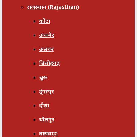
राजस्थान (Rajasthan)
कोटा
अजमेर
अलवर
चित्तौड़गढ़
चुरू
डूंगरपुर
दौसा
धौलपुर
बांसवाड़ा