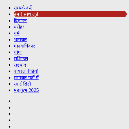
सम्पर्क करें
हमारे साथ जुड़े
विज्ञापन
धरोहर
धर्म
भ्रष्टाचार
मानवाधिकार
योगा
राशिफल
राष्ट्रवाद
वायरल वीडियो
समाचार पत्रों में
स्मार्ट सिटी
महाकुंभ 2025
Koo
RSS
Reddit
YouTube
Pinterest