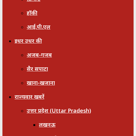
हॉकी
आई.पी.एल
इधर उधर की
अजब-गजब
सैर सपाटा
खाना-खजाना
राज्यवार खबरें
उत्तर प्रदेश (Uttar Pradesh)
लखनऊ