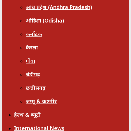
आंध्र प्रदेश (Andhra Pradesh)
ओडिशा (Odisha)
कर्नाटक
केरला
गोवा
चंडीगढ़
छत्तीसगढ़
जम्मू & कश्मीर
हेल्थ & ब्यूटी
International News