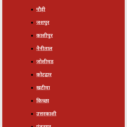
पौड़ी
जशपुर
काशीपुर
नैनीताल
जोशीमठ
कोटद्वार
खटीमा
किच्छा
उत्तरकाशी
पंतनगर