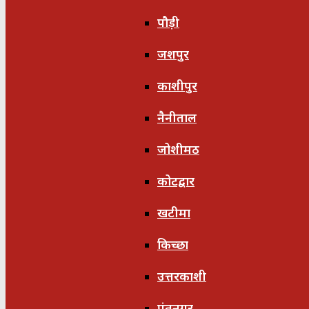
पौड़ी
जशपुर
काशीपुर
नैनीताल
जोशीमठ
कोटद्वार
खटीमा
किच्छा
उत्तरकाशी
पंतनगर