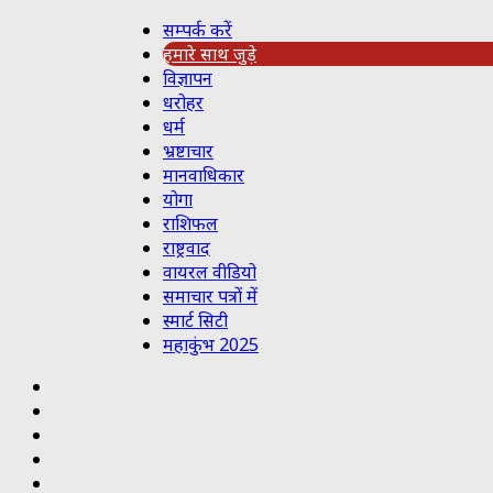
सम्पर्क करें
हमारे साथ जुड़े
विज्ञापन
धरोहर
धर्म
भ्रष्टाचार
मानवाधिकार
योगा
राशिफल
राष्ट्रवाद
वायरल वीडियो
समाचार पत्रों में
स्मार्ट सिटी
महाकुंभ 2025
Koo
RSS
Reddit
YouTube
Pinterest