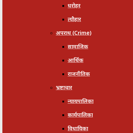
धरोहर
त्यौहार
अपराध (Crime)
सामाजिक
आर्थिक
राजनीतिक
भ्रष्टाचार
न्यायपालिका
कार्यपालिका
विधायिका