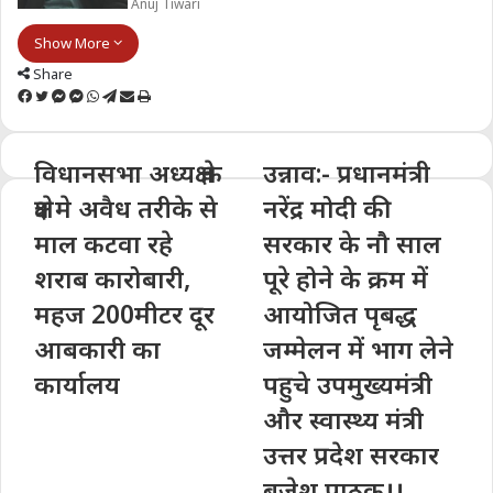
Anuj Tiwari
Show More
Share
Facebook
Twitter
Messenger
Messenger
WhatsApp
Telegram
Share
Print
via
Email
विधानसभा अध्यक्ष के
उन्नाव:- प्रधानमंत्री
क्षेत्र मे अवैध तरीके से
नरेंद्र मोदी की
माल कटवा रहे
सरकार के नौ साल
शराब कारोबारी,
पूरे होने के क्रम में
महज 200मीटर दूर
आयोजित पृबद्ध
आबकारी का
जम्मेलन में भाग लेने
कार्यालय
पहुचे उपमुख्यमंत्री
और स्वास्थ्य मंत्री
उत्तर प्रदेश सरकार
बृजेश पाठक।।